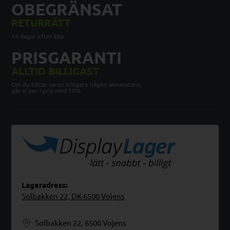
OBEGRÄNSAT
RETURRÄTT
14 dagar efter köp
PRISGARANTI
ALLTID BILLIGAST
Om du hittar varan billigare någon annanstans,
går vi ner i pris med 10%
Lageradress:
Solbakken 22, DK-6500 Vojens
Solbakken 22, 6500 Vojens