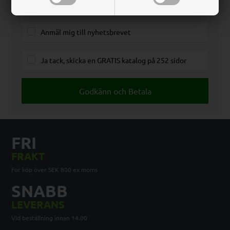
Jag godkänner villkoren
Anmäl mig till nyhetsbrevet
Ja tack, skicka en GRATIS katalog på 252 sidor
FRI
FRAKT
För köp över SEK 800 ex moms
SNABB
LEVERANS
Vid beställning innan 14.00