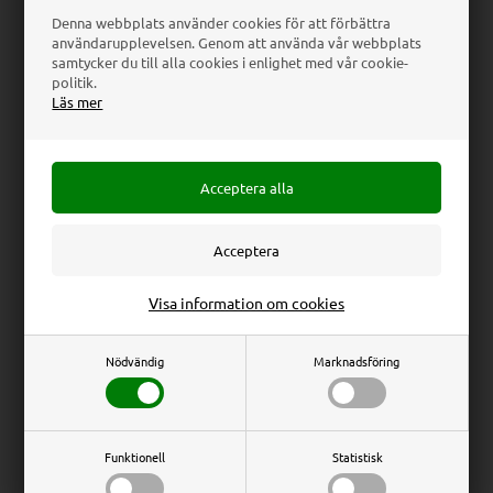
Denna webbplats använder cookies för att förbättra
användarupplevelsen. Genom att använda vår webbplats
samtycker du till alla cookies i enlighet med vår cookie-
Orderöversikt
politik.
Läs mer
Antal
Beskrivning
Styckpris
Totalpris
Varuköp total
0,00
Försändelsesavgift
96,00
Subtotal inkl. moms
96,00 SEK
Moms utgör
0,00
Företag
Privat
Visa information om cookies
Subtotal exkl. moms
96,00
Alla priser är exkl. moms
Alla priser är inkl. moms
Nödvändig
Marknadsföring
Klicka på "Jag godkänner villkoren" för att bekräfta att du
har läst och accepterat handelsvillkoren.
Klicka här för att läsa våra Handelsvillkor
Funktionell
Statistisk